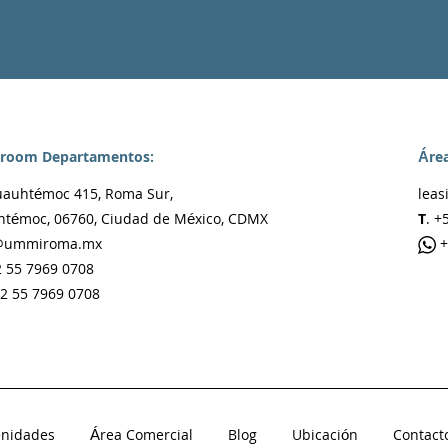
room Departamentos:
Área
uauhtémoc 415, Roma Sur,
lea
témoc, 06760, Ciudad de México, CDMX
T
. +
@ummiroma.mx
+
2 55 7969 0708
2 55 7969 0708
nidades
Área Comercial
Blog
Ubicación
Contact