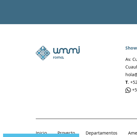
Show
Av. C
Cuauh
hola
T
. +5
+5
Inicio
Proyecto
Departamentos
Ame