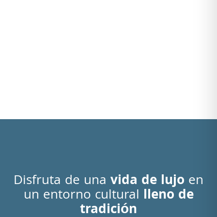
Disfruta de una
vida de lujo
en
un entorno cultural
lleno de
tradición