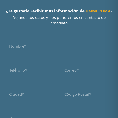
¿Te gustaría recibir más información de
UMMI ROMA
?
Déjanos tus datos y nos pondremos en contacto de
inmediato.