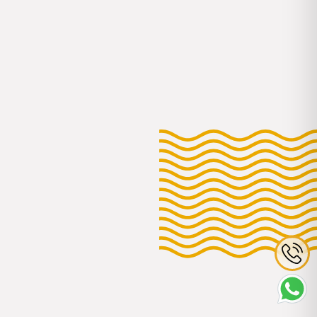
Estilos de vida
EL PODER DE LA HABITACIÓN
EXTRA: DESCUBRE LOS
BENEFICIOS Y HAZLO
REALIDAD