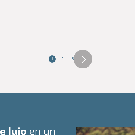
1
2
3
e lujo
en un